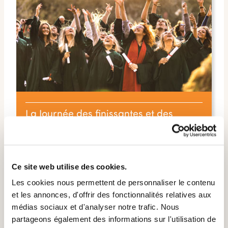
La Journée des finissantes et des
finissants
La JDF vise à mobiliser la société québécoise avec des
actions simples afin de célébrer les jeunes et les
adultes qui obtiennent un diplôme ou une
qualification, ainsi que les personnes qui font le
Ce site web utilise des cookies.
passage d’un cycle à un autre.
Les cookies nous permettent de personnaliser le contenu
et les annonces, d'offrir des fonctionnalités relatives aux
EN SAVOIR PLUS
médias sociaux et d'analyser notre trafic. Nous
partageons également des informations sur l'utilisation de