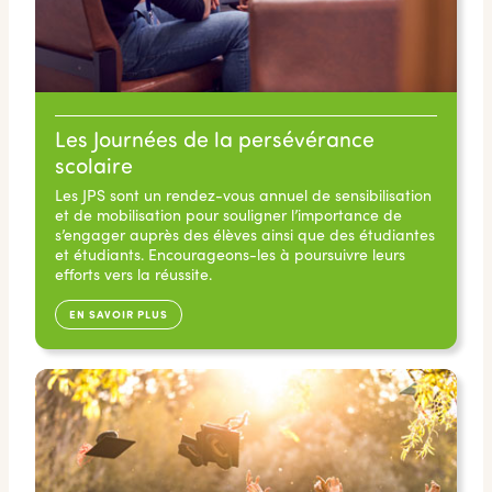
Les Journées de la persévérance
scolaire
Les JPS sont un rendez-vous annuel de sensibilisation
et de mobilisation pour souligner l’importance de
s’engager auprès des élèves ainsi que des étudiantes
et étudiants. Encourageons-les à poursuivre leurs
efforts vers la réussite.
EN SAVOIR PLUS