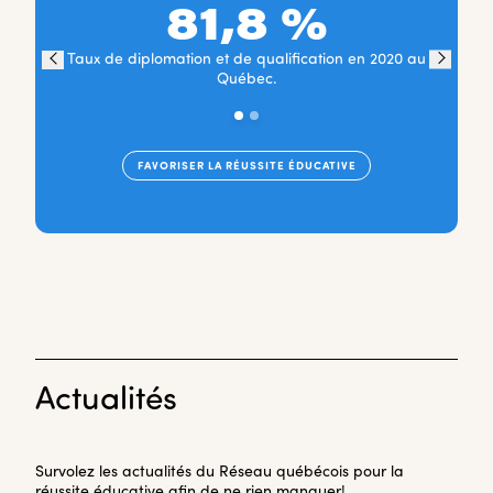
81,8 %
Taux de diplomation et de qualification en 2020 au
Taux 
Québec.
FAVORISER LA RÉUSSITE ÉDUCATIVE
Actualités
Survolez les actualités du Réseau québécois pour la
réussite éducative afin de ne rien manquer!